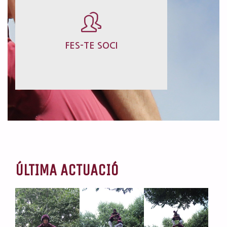
UNEIX-TE!
FES-TE SOCI
FES-TE SOCI
ÚLTIMA ACTUACIÓ