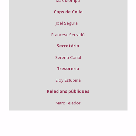
Max Mompó
Caps de Colla
Joel Segura
Francesc Serradó
Secretària
Serena Canal
Tresoreria
Eloy Estupiñà
Relacions públiques
Marc Tejedor
COMISSIÓ FOC
CAPS DE COLLA:
Siscu Puig
Joel Segura i Francesc Serradó