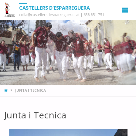
CASTELLERS D'ESPARREGUERA
colla@castellersdesparreguera.cat | 658 851 751
HOME
JUNTA I TECNICA
Junta i Tecnica