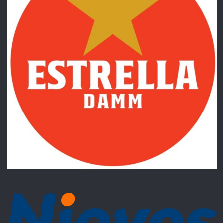
Rocío Carpio
COMISIÓ DE FESTES:
Arnau Bisbal
Francesc Centelles
Isa Borda
Adrià Tejedor
Francesc Serradó
Júlia Ruiz
Sergio Molero
Oscar Casanovas
Marta Marín
Marc Ramírez
Max Mompó
COMISSIÓ SOFREGIT:
Ainol Sancho
Francesc Centelles