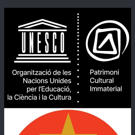
Ivan Haro
Jordi Maspons
Carles Aguirregabiria
Marina Segura
Victor Teba
COMISSIÓ MANTENIMENT:
Júlia Domenech
Ivan Haro
Siscu Puig
Jordi Tejedor
LLuís Puig
RESPONSABLE FOTOGRAFIA:
Marisa Gómez
RESPONSABLES SANITÀRIES:
Eva Garrido
Núria Casulleras