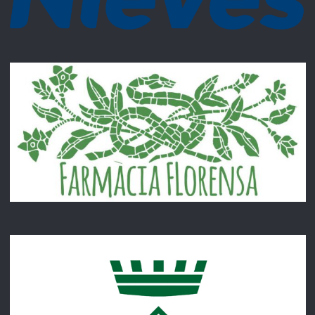
Francesc Serradó
Gerard Martínez
Isa Borda
Eduard Roca
Maria Solernou
Xavi Planas
Miquel Ferret