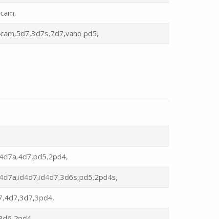
cam,
cam,5d7,3d7s,7d7,vano pd5,
s
4d7a,4d7,pd5,2pd4,
4d7a,id4d7,id4d7,3d6s,pd5,2pd4s,
7,4d7,3d7,3pd4,
3d6,2pd4,