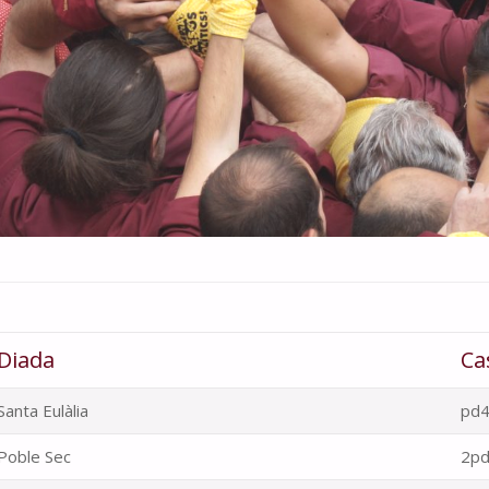
Diada
Ca
Santa Eulàlia
pd4
Poble Sec
2pd