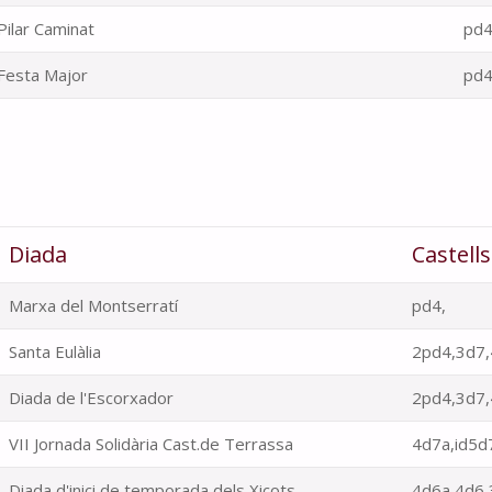
Pilar Caminat
pd4
Festa Major
pd4
Diada
Castell
Marxa del Montserratí
pd4,
Santa Eulàlia
2pd4,3d7,
Diada de l'Escorxador
2pd4,3d7,
VII Jornada Solidària Cast.de Terrassa
4d7a,id5d
Diada d'inici de temporada dels Xicots
4d6a,4d6,