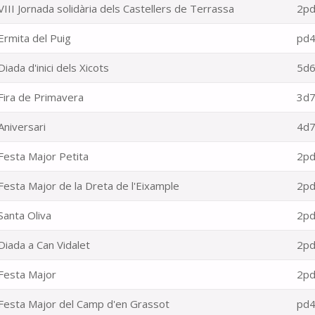
VIII Jornada solidària dels Castellers de Terrassa
2pd
Ermita del Puig
pd4
Diada d'inici dels Xicots
5d6
Fira de Primavera
3d7
Aniversari
4d7
Festa Major Petita
2pd
Festa Major de la Dreta de l'Eixample
2pd
Santa Oliva
2pd
Diada a Can Vidalet
2pd
Festa Major
2pd
Festa Major del Camp d'en Grassot
pd4