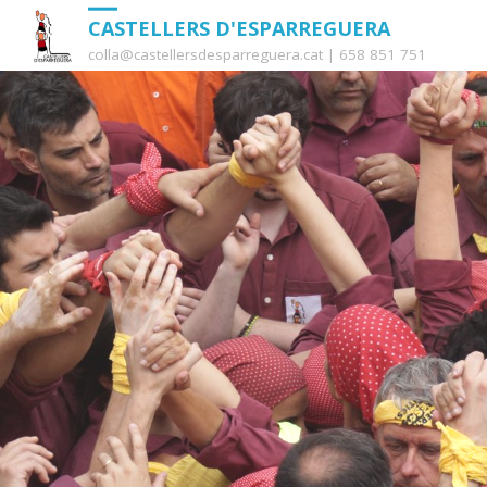
CASTELLERS D'ESPARREGUERA
colla@castellersdesparreguera.cat | 658 851 751