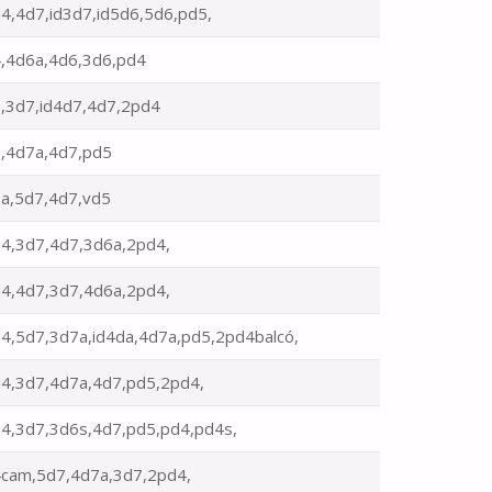
4,4d7,id3d7,id5d6,5d6,pd5,
,4d6a,4d6,3d6,pd4
,3d7,id4d7,4d7,2pd4
,4d7a,4d7,pd5
a,5d7,4d7,vd5
4,3d7,4d7,3d6a,2pd4,
4,4d7,3d7,4d6a,2pd4,
4,5d7,3d7a,id4da,4d7a,pd5,2pd4balcó,
4,3d7,4d7a,4d7,pd5,2pd4,
4,3d7,3d6s,4d7,pd5,pd4,pd4s,
cam,5d7,4d7a,3d7,2pd4,